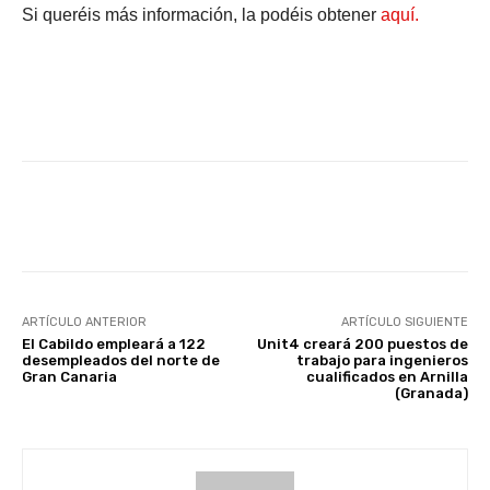
Si queréis más información, la podéis obtener
aquí.
Facebook
X
WhatsApp
Li
ARTÍCULO ANTERIOR
ARTÍCULO SIGUIENTE
El Cabildo empleará a 122
Unit4 creará 200 puestos de
desempleados del norte de
trabajo para ingenieros
Gran Canaria
cualificados en Arnilla
(Granada)