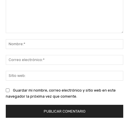
Comentario:
No
Co
ele
Sit
we
Guardar mi nombre, correo electrónico y sitio web en este
navegador la próxima vez que comente.