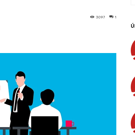
3097
1
Ú
App
Linkedin
Email
Imprimir