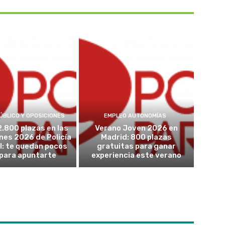
ÚBLICO Y OPOSICIONES
EMPLEO AUTONOMÍAS
2.800 plazas en las
Verano Joven 2026 en
nes 2026 de Policía
Madrid: 800 plazas
l: te quedan pocos
gratuitas para ganar
 para apuntarte
experiencia este verano