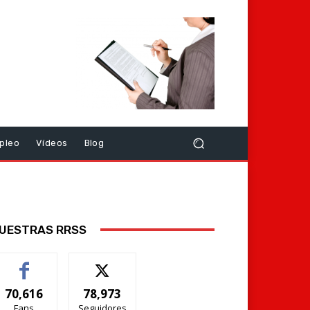
pleo
Vídeos
Blog
UESTRAS RRSS
70,616
78,973
Fans
Seguidores