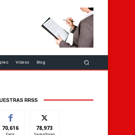
pleo
Vídeos
Blog
UESTRAS RRSS
70,616
78,973
Fans
Seguidores