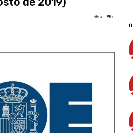
osto de 2019)
4
0
Ú
App
Linkedin
Email
Imprimir