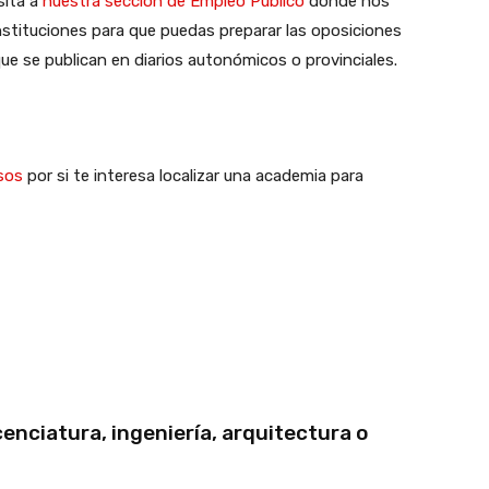
sita a
nuestra sección de Empleo Público
donde nos
nstituciones para que puedas preparar las oposiciones
e se publican en diarios autonómicos o provinciales.
sos
por si te interesa localizar una academia para
cenciatura, ingeniería, arquitectura o