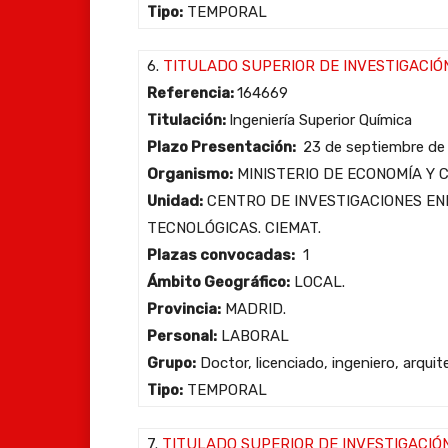
Tipo:
TEMPORAL
6.
TITULADO SUPERIOR DE INVESTIGACIÓ
Referencia:
164669
Titulación:
Ingeniería Superior Química
Plazo Presentación:
23 de septiembre de
Organismo:
MINISTERIO DE ECONOMÍA Y 
Unidad:
CENTRO DE INVESTIGACIONES EN
TECNOLÓGICAS. CIEMAT.
Plazas convocadas:
1
Ámbito Geográfico:
LOCAL.
Provincia:
MADRID.
Personal:
LABORAL
Grupo:
Doctor, licenciado, ingeniero, arqui
Tipo:
TEMPORAL
7.
TITULADO SUPERIOR DE INVESTIGACIÓ