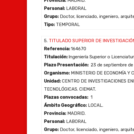
Provincia:
MADRID.
Personal:
LABORAL
Grupo:
Doctor, licenciado, ingeniero, arqui
Tipo:
TEMPORAL
5.
TITULADO SUPERIOR DE INVESTIGACIÓ
Referencia:
164670
Titulación:
Ingeniería Superior o Licenciatu
Plazo Presentación:
23 de septiembre de
Organismo:
MINISTERIO DE ECONOMÍA Y 
Unidad:
CENTRO DE INVESTIGACIONES EN
TECNOLÓGICAS. CIEMAT.
Plazas convocadas:
1
Ámbito Geográfico:
LOCAL.
Provincia:
MADRID.
Personal:
LABORAL
Grupo:
Doctor, licenciado, ingeniero, arqui