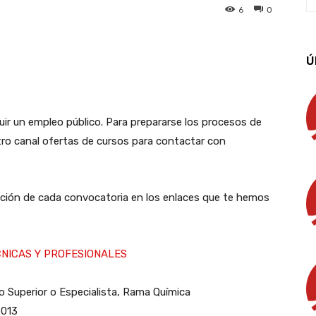
6
0
App
Linkedin
Email
Imprimir
Ú
r un empleo público. Para prepararse los procesos de
ro canal ofertas de cursos para contactar con
ción de cada convocatoria en los enlaces
que te hemos
CNICAS Y PROFESIONALES
 Superior o Especialista, Rama Química
2013