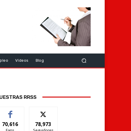
pleo
Vídeos
Blog
UESTRAS RRSS
70,616
78,973
Fans
Seguidores