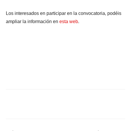
Los interesados en participar en la convocatoria, podéis
ampliar la información en
esta web
.
Facebook
X
WhatsApp
Li