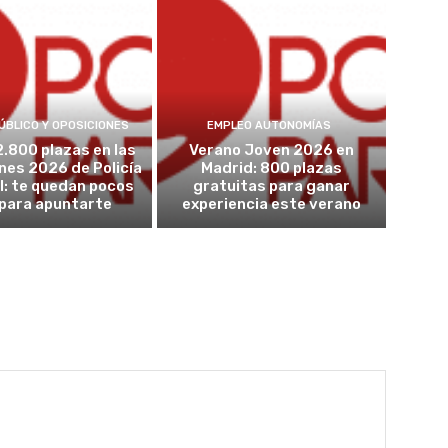
ÚBLICO Y OPOSICIONES
EMPLEO AUTONOMÍAS
2.800 plazas en las
Verano Joven 2026 en
nes 2026 de Policía
Madrid: 800 plazas
l: te quedan pocos
gratuitas para ganar
 para apuntarte
experiencia este verano