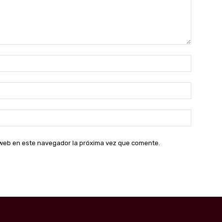
Nombre:
Correo
electróni
Sitio
web:
o web en este navegador la próxima vez que comente.