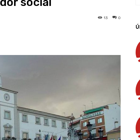
dor social
13
0
Ú
App
Linkedin
Email
Imprimir