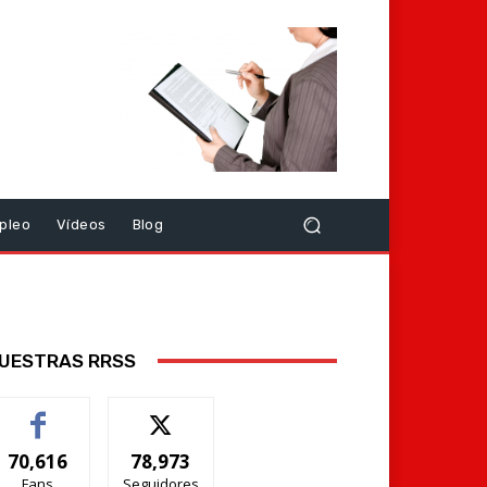
pleo
Vídeos
Blog
UESTRAS RRSS
70,616
78,973
Fans
Seguidores