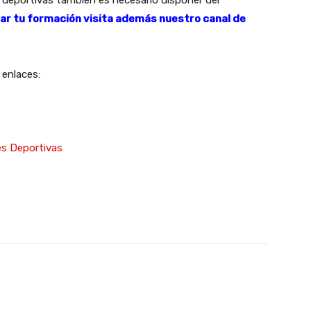
rar tu formación visita además nuestro canal de
 enlaces:
es Deportivas
X
WhatsApp
Linkedin
Email