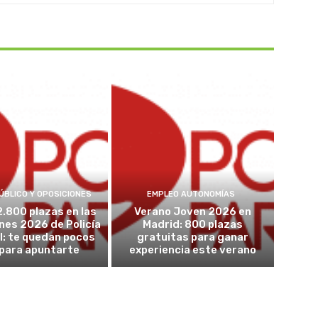
ÚBLICO Y OPOSICIONES
EMPLEO AUTONOMÍAS
2.800 plazas en las
Verano Joven 2026 en
nes 2026 de Policía
Madrid: 800 plazas
l: te quedan pocos
gratuitas para ganar
 para apuntarte
experiencia este verano