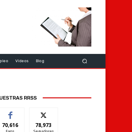
pleo
Vídeos
Blog
UESTRAS RRSS
70,616
78,973
Fans
Seguidores