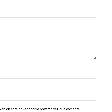
Nombre:
Correo
electróni
Sitio
web:
o web en este navegador la próxima vez que comente.