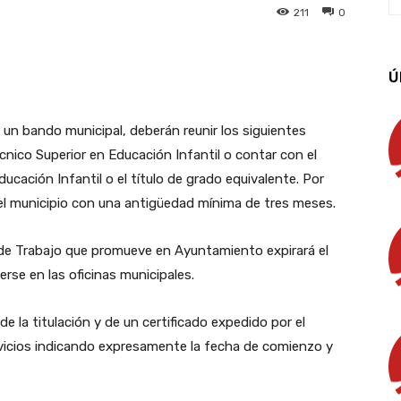
211
0
App
Linkedin
Email
Imprimir
Ú
un bando municipal, deberán reunir los siguientes
écnico Superior en Educación Infantil o contar con el
ucación Infantil o el título de grado equivalente. Por
el municipio con una antigüedad mínima de tres meses.
lsa de Trabajo que promueve en Ayuntamiento expirará el
rse en las oficinas municipales.
de la titulación y de un certificado expedido por el
rvicios indicando expresamente la fecha de comienzo y