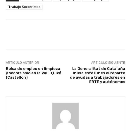
Trabajo Socorristas
Facebook
X
WhatsApp
Li
ARTÍCULO ANTERIOR
ARTÍCULO SIGUIENTE
Bolsa de empleo en limpieza
La Generalitat de Cataluña
y socorrismo en la Vall D,Uixó
inicia este lunes el reparto
(Castellón)
de ayudas a trabajadores en
ERTE y autónomos