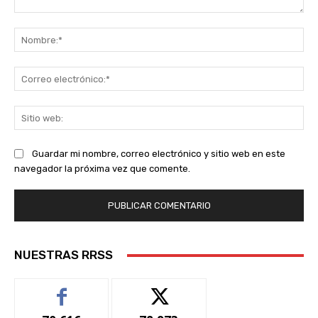
Comentario:
No
Co
ele
Sit
we
Guardar mi nombre, correo electrónico y sitio web en este
navegador la próxima vez que comente.
NUESTRAS RRSS