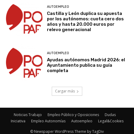
AUTOEMPLEO
Castilla y León duplica su apuesta
por los autónomos: cuota cero dos
años y hasta 20.000 euros por
relevo generacional
AUTOEMPLEO
Ayudas autónomos Madrid 2026: el
Ayuntamiento publica su guía
completa
Cargar más
Noticias Trabajo
Empleo Público y Oposiciones
Dudas
Iniciativa
Empleo Autonomías
Autoempleo
Legal&Cookies
© Newspaper WordPress Theme by TagDiv