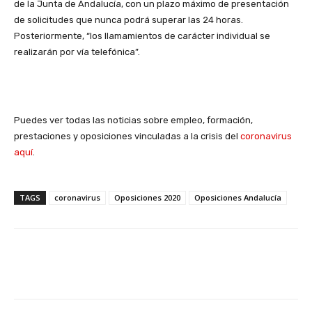
de la Junta de Andalucía, con un plazo máximo de presentación
de solicitudes que nunca podrá superar las 24 horas.
Posteriormente, “los llamamientos de carácter individual se
realizarán por vía telefónica”.
Puedes ver todas las noticias sobre empleo, formación,
prestaciones y oposiciones vinculadas a la crisis del
coronavirus
aquí
.
TAGS
coronavirus
Oposiciones 2020
Oposiciones Andalucía
Facebook
X
WhatsApp
Li