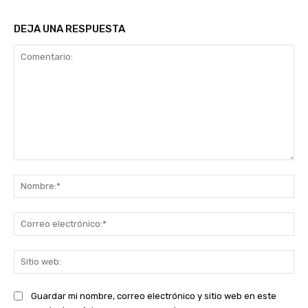
DEJA UNA RESPUESTA
Comentario:
No
Co
ele
Sit
we
Guardar mi nombre, correo electrónico y sitio web en este