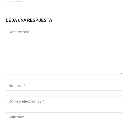
DEJA UNA RESPUESTA
Comentario:
No
Co
ele
Sit
we