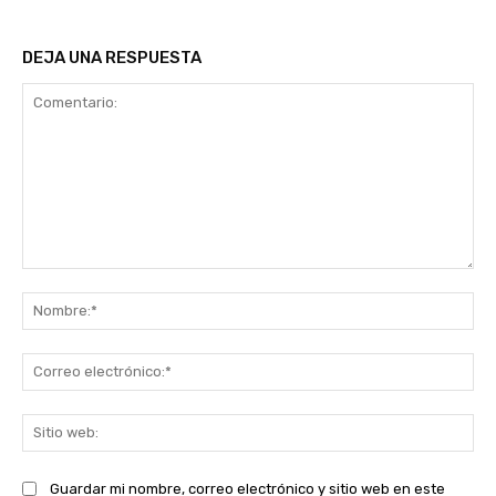
DEJA UNA RESPUESTA
Comentario:
No
Co
ele
Sit
we
Guardar mi nombre, correo electrónico y sitio web en este