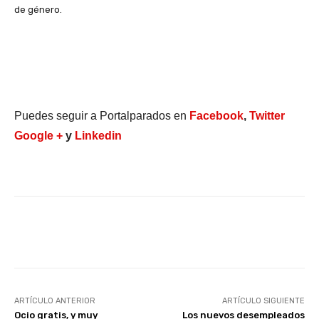
de género.
Puedes seguir a Portalparados en
Facebook
,
Twitter
Google +
y
Linkedin
Facebook
X
WhatsApp
Li
ARTÍCULO ANTERIOR
ARTÍCULO SIGUIENTE
Ocio gratis, y muy
Los nuevos desempleados