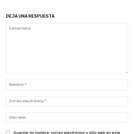
DEJA UNA RESPUESTA
Comentario:
No
Co
ele
Sit
we
Guardar mi nombre, correo electrónico y sitio web en este