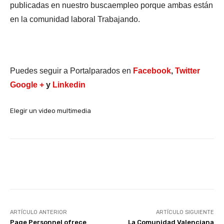
publicadas en nuestro buscaempleo porque ambas están
en la comunidad laboral Trabajando.
Puedes seguir a Portalparados en
Facebook
,
Twitter
Google +
y
Linkedin
Elegir un video multimedia
Facebook
X
WhatsApp
Li
ARTÍCULO ANTERIOR
ARTÍCULO SIGUIENTE
Page Personnel ofrece
La Comunidad Valenciana