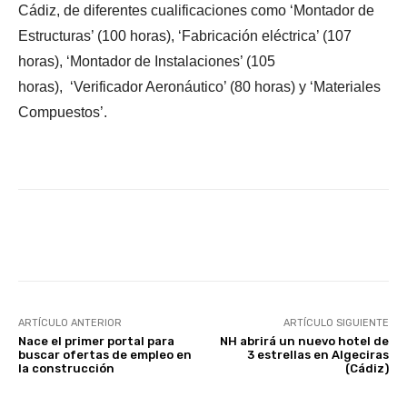
Cádiz, de diferentes cualificaciones como ‘Montador de
Estructuras’ (100 horas), ‘Fabricación eléctrica’ (107
horas), ‘Montador de Instalaciones’ (105
horas), ‘Verificador Aeronáutico’ (80 horas) y ‘Materiales
Compuestos’.
Facebook
X
WhatsApp
Li
ARTÍCULO ANTERIOR
ARTÍCULO SIGUIENTE
Nace el primer portal para
NH abrirá un nuevo hotel de
buscar ofertas de empleo en
3 estrellas en Algeciras
la construcción
(Cádiz)