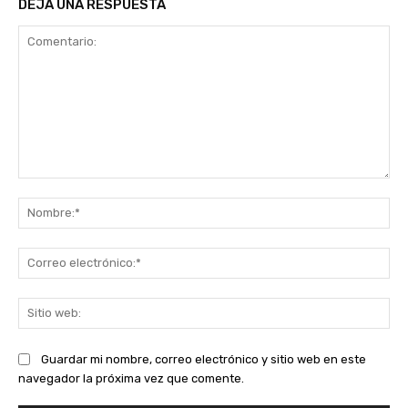
DEJA UNA RESPUESTA
Comentario:
No
Co
ele
Sit
we
Guardar mi nombre, correo electrónico y sitio web en este
navegador la próxima vez que comente.