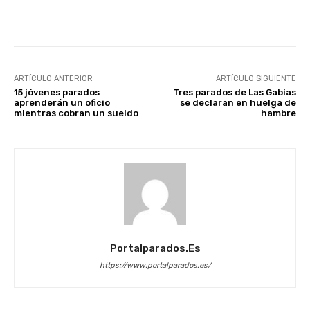
Facebook
X
WhatsApp
Li
ARTÍCULO ANTERIOR
ARTÍCULO SIGUIENTE
15 jóvenes parados
Tres parados de Las Gabias
aprenderán un oficio
se declaran en huelga de
mientras cobran un sueldo
hambre
Portalparados.es
https://www.portalparados.es/