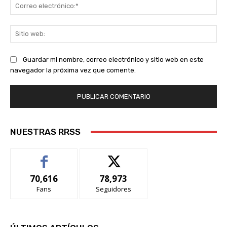
Co
ele
Sit
we
Guardar mi nombre, correo electrónico y sitio web en este
navegador la próxima vez que comente.
NUESTRAS RRSS
70,616
78,973
Fans
Seguidores