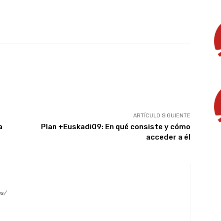
X
WhatsApp
Linkedin
Email
ARTÍCULO SIGUIENTE
a
Plan +Euskadi09: En qué consiste y cómo
acceder a él
es/