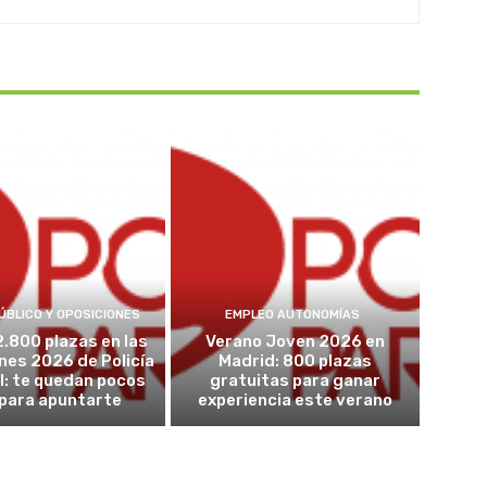
ÚBLICO Y OPOSICIONES
EMPLEO AUTONOMÍAS
2.800 plazas en las
Verano Joven 2026 en
nes 2026 de Policía
Madrid: 800 plazas
l: te quedan pocos
gratuitas para ganar
 para apuntarte
experiencia este verano