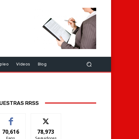
pleo
Vídeos
Blog
UESTRAS RRSS
70,616
78,973
Fans
Seguidores