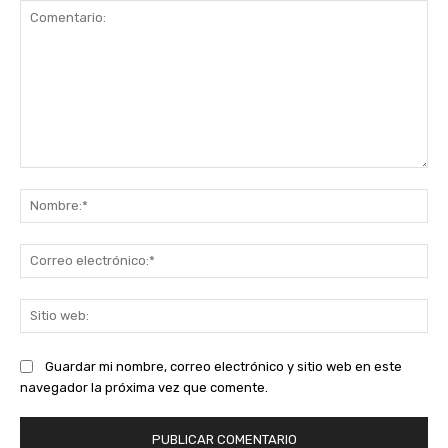
Comentario:
No
Co
ele
Sit
we
Guardar mi nombre, correo electrónico y sitio web en este
navegador la próxima vez que comente.