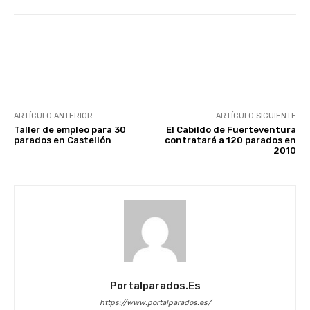
Facebook
X
WhatsApp
Li
ARTÍCULO ANTERIOR
ARTÍCULO SIGUIENTE
Taller de empleo para 30
El Cabildo de Fuerteventura
parados en Castellón
contratará a 120 parados en
2010
Portalparados.es
https://www.portalparados.es/