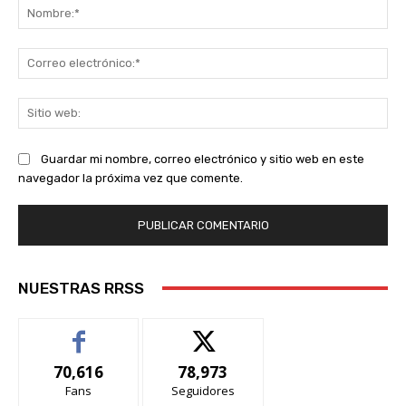
No
Co
ele
Sit
we
Guardar mi nombre, correo electrónico y sitio web en este
navegador la próxima vez que comente.
NUESTRAS RRSS
70,616
78,973
Fans
Seguidores