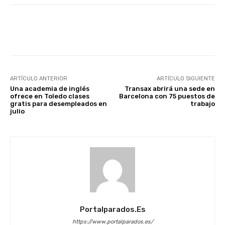
Facebook
X
WhatsApp
Li
ARTÍCULO ANTERIOR
ARTÍCULO SIGUIENTE
Una academia de inglés
Transax abrirá una sede en
ofrece en Toledo clases
Barcelona con 75 puestos de
gratis para desempleados en
trabajo
julio
Portalparados.es
https://www.portalparados.es/