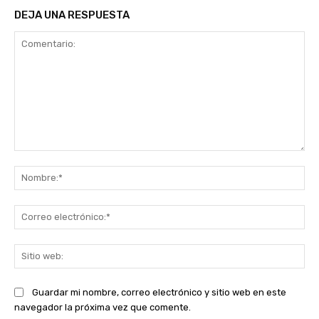
DEJA UNA RESPUESTA
Comentario:
No
Co
ele
Sit
we
Guardar mi nombre, correo electrónico y sitio web en este
navegador la próxima vez que comente.