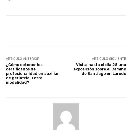
Facebook
X
WhatsApp
Li
ARTÍCULO ANTERIOR
ARTÍCULO SIGUIENTE
¿Cómo obtener los
Visita hasta el día 28 una
certificados de
exposición sobre el Camino
profesionalidad en auxiliar
de Santiago en Laredo
de geriatría u otra
modalidad?