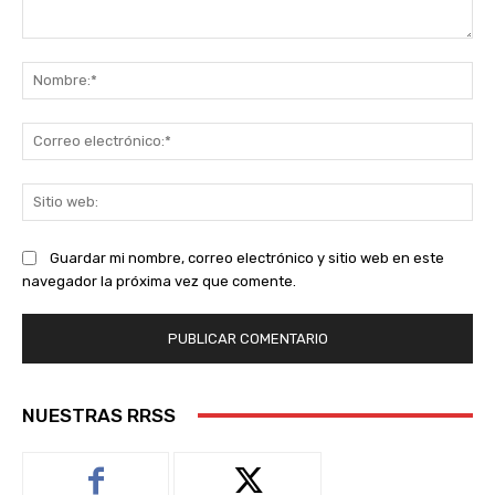
Comentario:
No
Co
ele
Sit
we
Guardar mi nombre, correo electrónico y sitio web en este
navegador la próxima vez que comente.
NUESTRAS RRSS