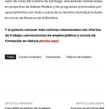
valor de rutas del Camino de Santiago; actuaciones enmarcadas
en proyectos de Aldeas Modelo y los programas promovidos por
ayuntamientos con todo o parte de su término municipal incluido
en zonas de Reserva de la Biosfera.
Y si quieres conocer más noticias relacionadas con ofertas
de trabajo, convocatorias de empleo público y cursos de
formación en Galicia
pincha aquí
.
TAGS
Cursos Gratuitos
Formación
Talleres de Empleo
Facebook
X
WhatsApp
Li
ARTÍCULO ANTERIOR
ARTÍCULO SIGUIENTE
Casi 600 puestos de trabajo
Cursos gratuitos del