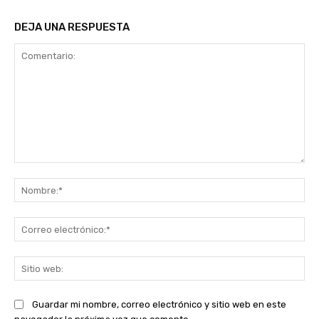
DEJA UNA RESPUESTA
Comentario:
No
Co
ele
Sit
we
Guardar mi nombre, correo electrónico y sitio web en este