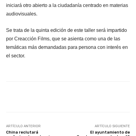
iniciará otro abierto a la ciudadanía centrado en materias
audiovisuales.
Se trata de la quinta edición de este taller será impartido
por Creacción Films, que se asienta como una de las
temáticas más demandadas para persona con interés en
el sector.
Facebook
X
WhatsApp
Li
ARTÍCULO ANTERIOR
ARTÍCULO SIGUIENTE
China reclutará
El ayuntamiento de