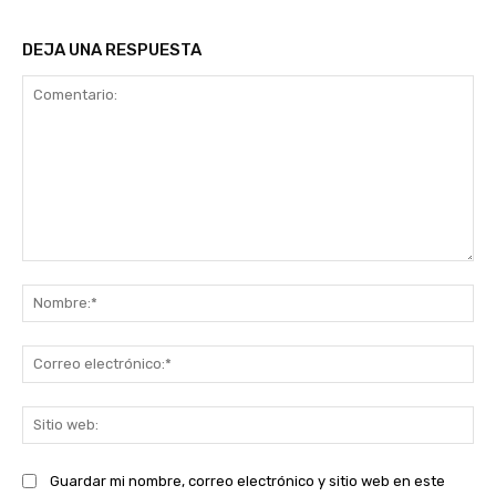
DEJA UNA RESPUESTA
Comentario:
No
Co
ele
Sit
we
Guardar mi nombre, correo electrónico y sitio web en este