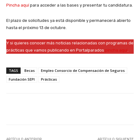
Pincha aquí
para acceder a las bases y presentar tu candidatura.
El plazo de solicitudes ya está disponible y permanecerá abierto
hasta el próximo 13 de octubre.
Y si quieres conocer más noticias relacionadas con programas de
prácticas que vamos publicando en Portalparados
pincha aquí
.
TAGS
Becas
Empleo Consorcio de Compensación de Seguros
Fundación SEPI
Prácticas
Facebook
X
WhatsApp
Li
ARTÍCULO ANTERIOR
ARTÍCULO SIGUIENTE