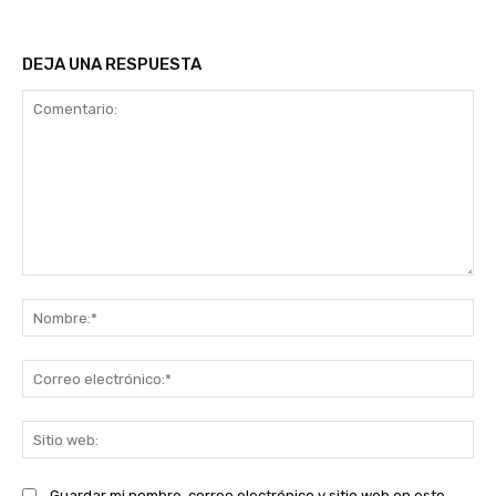
DEJA UNA RESPUESTA
Comentario:
No
Co
ele
Sit
we
Guardar mi nombre, correo electrónico y sitio web en este