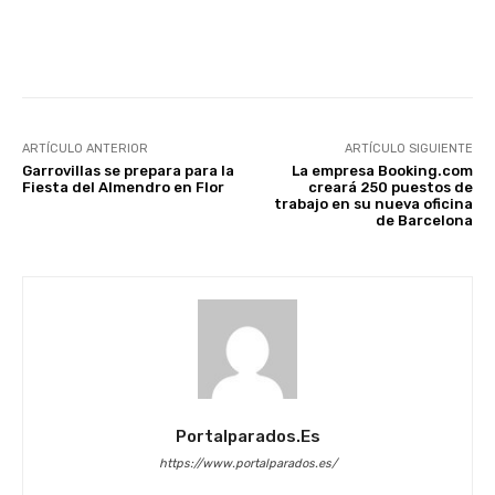
Facebook
X
WhatsApp
Li
ARTÍCULO ANTERIOR
ARTÍCULO SIGUIENTE
Garrovillas se prepara para la
La empresa Booking.com
Fiesta del Almendro en Flor
creará 250 puestos de
trabajo en su nueva oficina
de Barcelona
Portalparados.es
https://www.portalparados.es/