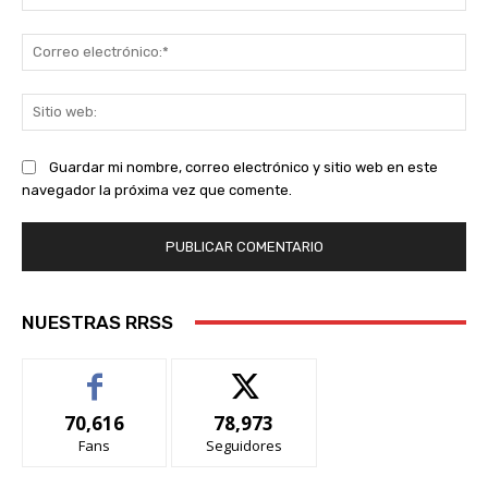
Co
ele
Sit
we
Guardar mi nombre, correo electrónico y sitio web en este
navegador la próxima vez que comente.
NUESTRAS RRSS
70,616
78,973
Fans
Seguidores