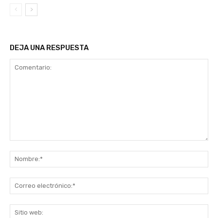
DEJA UNA RESPUESTA
Comentario:
No
Co
ele
Sit