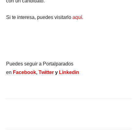
con un candidato.
Si te interesa, puedes visitarlo
aquí.
Puedes seguir a Portalparados
en
Facebook
,
Twitter
y
Linkedin
Facebook
X
WhatsApp
Li