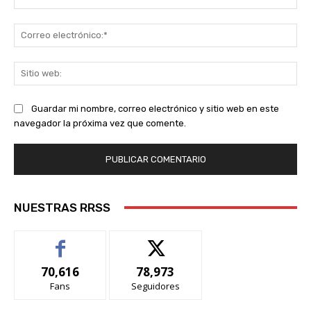
Co
ele
Sit
we
Guardar mi nombre, correo electrónico y sitio web en este
navegador la próxima vez que comente.
NUESTRAS RRSS
70,616
78,973
Fans
Seguidores