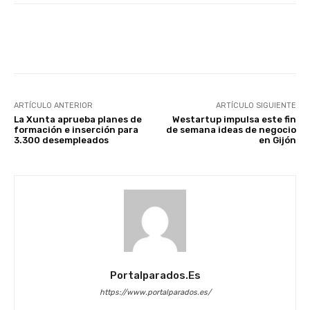
Facebook
X
WhatsApp
Li
ARTÍCULO ANTERIOR
ARTÍCULO SIGUIENTE
La Xunta aprueba planes de
Westartup impulsa este fin
formación e inserción para
de semana ideas de negocio
3.300 desempleados
en Gijón
Portalparados.es
https://www.portalparados.es/