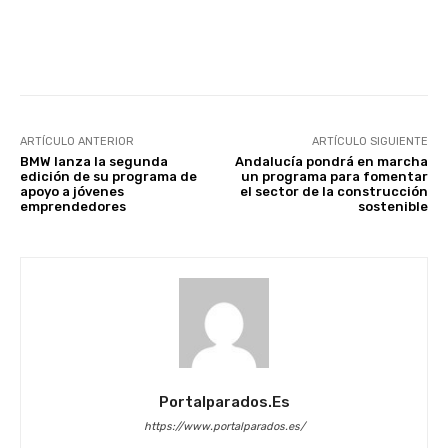
Facebook
X
WhatsApp
Li
ARTÍCULO ANTERIOR
ARTÍCULO SIGUIENTE
BMW lanza la segunda
Andalucía pondrá en marcha
edición de su programa de
un programa para fomentar
apoyo a jóvenes
el sector de la construcción
emprendedores
sostenible
Portalparados.es
https://www.portalparados.es/