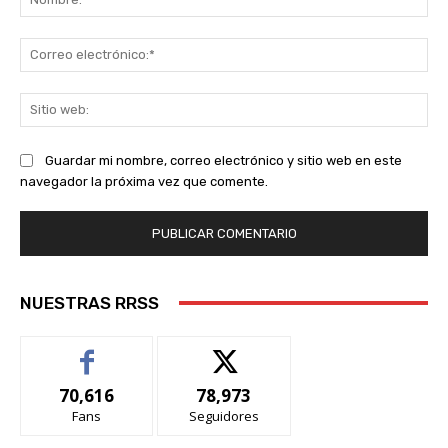
Co
ele
Sit
we
Guardar mi nombre, correo electrónico y sitio web en este
navegador la próxima vez que comente.
NUESTRAS RRSS
70,616
78,973
Fans
Seguidores