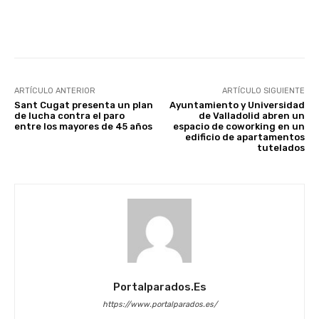
Facebook
X
WhatsApp
Li
ARTÍCULO ANTERIOR
ARTÍCULO SIGUIENTE
Sant Cugat presenta un plan
Ayuntamiento y Universidad
de lucha contra el paro
de Valladolid abren un
entre los mayores de 45 años
espacio de coworking en un
edificio de apartamentos
tutelados
Portalparados.es
https://www.portalparados.es/