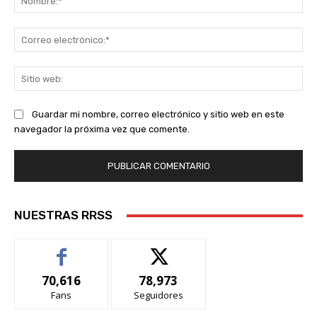
Co
ele
Sit
we
Guardar mi nombre, correo electrónico y sitio web en este
navegador la próxima vez que comente.
NUESTRAS RRSS
70,616
78,973
Fans
Seguidores