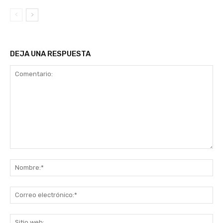
DEJA UNA RESPUESTA
Comentario:
No
Co
ele
Sit