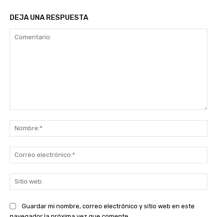
DEJA UNA RESPUESTA
Comentario:
No
Co
ele
Sit
we
Guardar mi nombre, correo electrónico y sitio web en este
navegador la próxima vez que comente.