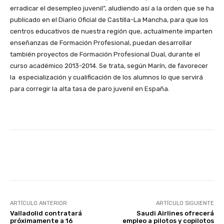
erradicar el desempleo juvenil”, aludiendo así a la orden que se ha
publicado en el Diario Oficial de Castilla-La Mancha, para que los
centros educativos de nuestra región que, actualmente imparten
enseñanzas de Formación Profesional, puedan desarrollar
también proyectos de Formación Profesional Dual, durante el
curso académico 2013-2014. Se trata, según Marín, de favorecer
la especialización y cualificación de los alumnos lo que servirá
para corregir la alta tasa de paro juvenil en España.
Facebook
X
WhatsApp
Li
ARTÍCULO ANTERIOR
ARTÍCULO SIGUIENTE
Valladolid contratará
Saudi Airlines ofrecerá
próximamente a 16
empleo a pilotos y copilotos