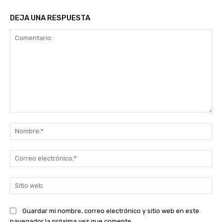
DEJA UNA RESPUESTA
Comentario:
No
Co
ele
Sit
we
Guardar mi nombre, correo electrónico y sitio web en este
navegador la próxima vez que comente.