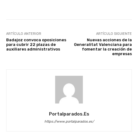
Facebook
X
WhatsApp
Li
ARTÍCULO ANTERIOR
ARTÍCULO SIGUIENTE
Badajoz convoca oposiciones
Nuevas acciones de la
para cubrir 22 plazas de
Generalitat Valenciana para
auxiliares administrativos
fomentar la creación de
empresas
Portalparados.es
https://www.portalparados.es/