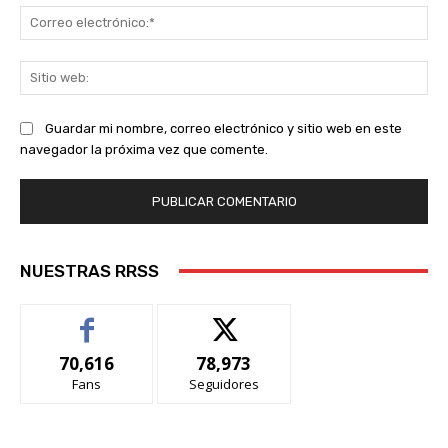
Co
ele
Sit
we
Guardar mi nombre, correo electrónico y sitio web en este
navegador la próxima vez que comente.
NUESTRAS RRSS
70,616
78,973
Fans
Seguidores