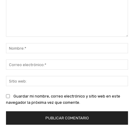
Comentario:
No
Co
ele
Sit
we
Guardar mi nombre, correo electrónico y sitio web en este
navegador la próxima vez que comente.