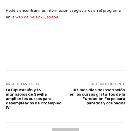
Podéis encontrar más información y registraros en el programa
en la
web de Helsinki España
.
Facebook
X
WhatsApp
Li
ARTÍCULO ANTERIOR
ARTÍCULO SIGUIENTE
La Diputación y 16
Últimos días de inscripción
municipios de Sevilla
en los cursos gratuitos de la
amplian los cursos para
Fundación Forpe para
desempleados de Proempleo
parados y ocupados
IV