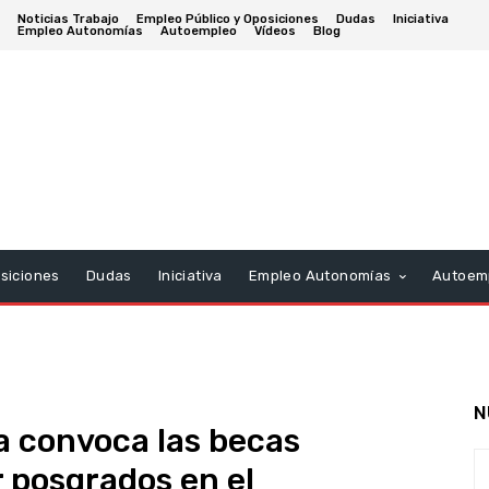
Noticias Trabajo
Empleo Público y Oposiciones
Dudas
Iniciativa
Empleo Autonomías
Autoempleo
Vídeos
Blog
siciones
Dudas
Iniciativa
Empleo Autonomías
Autoem
N
a convoca las becas
r posgrados en el