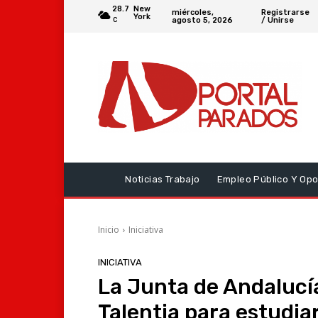
28.7
New
miércoles,
Registrarse
York
agosto 5, 2026
/ Unirse
C
Noticias Trabajo
Empleo Público Y Opo
Inicio
Iniciativa
INICIATIVA
La Junta de Andalucí
Talentia para estudia