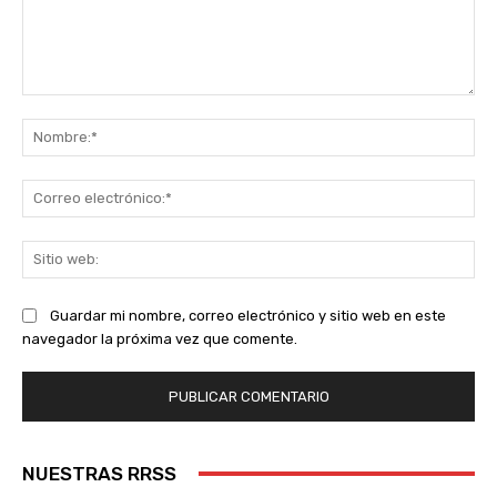
Comentario:
No
Co
ele
Sit
we
Guardar mi nombre, correo electrónico y sitio web en este
navegador la próxima vez que comente.
NUESTRAS RRSS