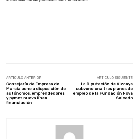
Facebook
X
WhatsApp
Li
ARTÍCULO ANTERIOR
ARTÍCULO SIGUIENTE
Consejería de Empresa de
La Diputación de Vizcaya
Murcia pone a disposición de
subvenciona tres planes de
autónomos, emprendedores
empleo de la Fundación Nova
y pymes nueva línea
Salcedo
financiación