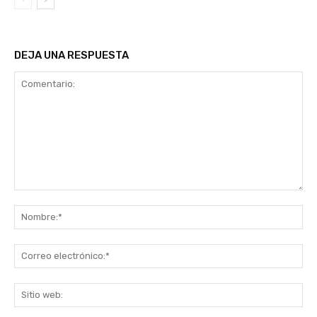
DEJA UNA RESPUESTA
Comentario:
No
Co
ele
Sit
we