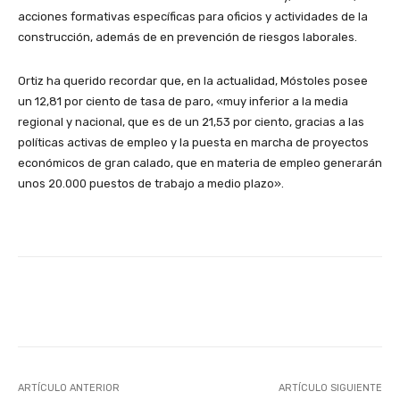
acciones formativas específicas para oficios y actividades de la
construcción, además de en prevención de riesgos laborales.
Ortiz ha querido recordar que, en la actualidad, Móstoles posee
un 12,81 por ciento de tasa de paro, «muy inferior a la media
regional y nacional, que es de un 21,53 por ciento, gracias a las
políticas activas de empleo y la puesta en marcha de proyectos
económicos de gran calado, que en materia de empleo generarán
unos 20.000 puestos de trabajo a medio plazo».
Facebook
X
WhatsApp
Li
ARTÍCULO ANTERIOR
ARTÍCULO SIGUIENTE