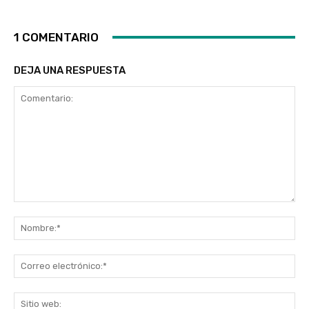
1 COMENTARIO
DEJA UNA RESPUESTA
Comentario:
No
Co
ele
Sit