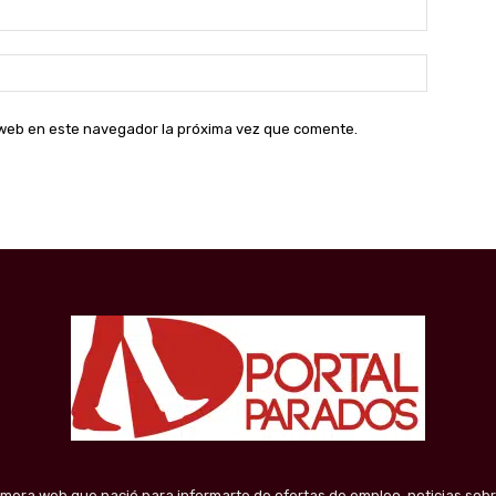
Correo
electróni
Sitio
web:
o web en este navegador la próxima vez que comente.
imera web que nació para informarte de ofertas de empleo, noticias sobr