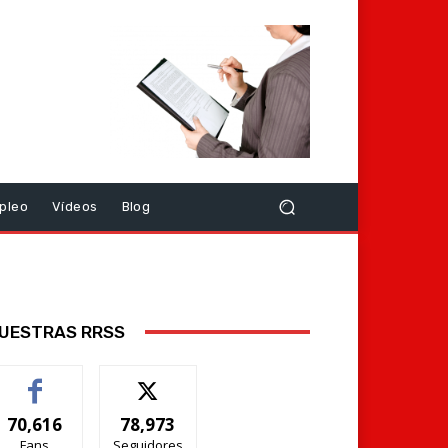
pleo
Vídeos
Blog
UESTRAS RRSS
70,616
78,973
Fans
Seguidores