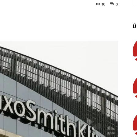
10
0
App
Linkedin
Email
Imprimir
Ú