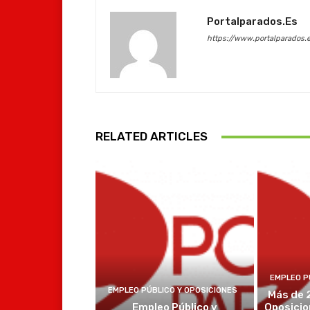
Portalparados.es
https://www.portalparados.
RELATED ARTICLES
EMPLEO P
EMPLEO PÚBLICO Y OPOSICIONES
Más de 
Empleo Público y
Oposicio