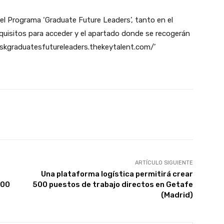
e el Programa ‘Graduate Future Leaders’, tanto en el
quisitos para acceder y el apartado donde se recogerán
/gskgraduatesfutureleaders.thekeytalent.com/’
X
WhatsApp
Linkedin
Email
ARTÍCULO SIGUIENTE
Una plataforma logística permitirá crear
000
500 puestos de trabajo directos en Getafe
(Madrid)