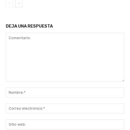
DEJA UNA RESPUESTA
Comentario:
No
Co
ele
Sit
we