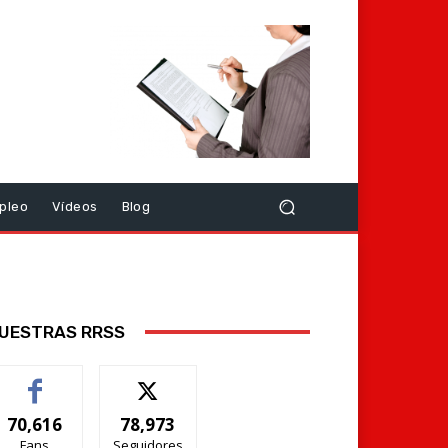
pleo
Vídeos
Blog
UESTRAS RRSS
70,616
78,973
Fans
Seguidores