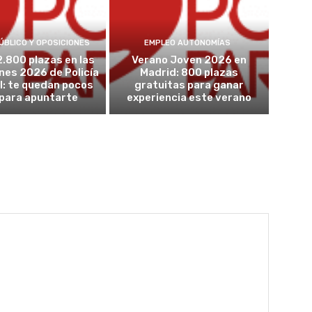
ÚBLICO Y OPOSICIONES
EMPLEO AUTONOMÍAS
2.800 plazas en las
Verano Joven 2026 en
nes 2026 de Policía
Madrid: 800 plazas
l: te quedan pocos
gratuitas para ganar
 para apuntarte
experiencia este verano