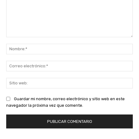
Comentario:
No
Co
ele
Sit
we
Guardar mi nombre, correo electrónico y sitio web en este
navegador la próxima vez que comente.