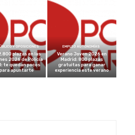
ÚBLICO Y OPOSICIONES
EMPLEO AUTONOMÍAS
2.800 plazas en las
Verano Joven 2026 en
nes 2026 de Policía
Madrid: 800 plazas
l: te quedan pocos
gratuitas para ganar
 para apuntarte
experiencia este verano