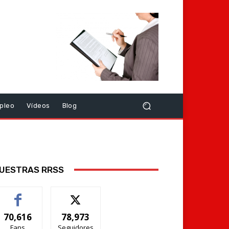
pleo
Vídeos
Blog
UESTRAS RRSS
70,616
78,973
Fans
Seguidores