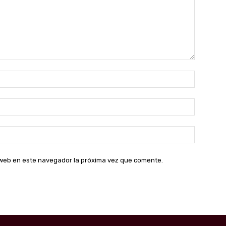
Nombre:
Correo
electróni
Sitio
web:
o web en este navegador la próxima vez que comente.