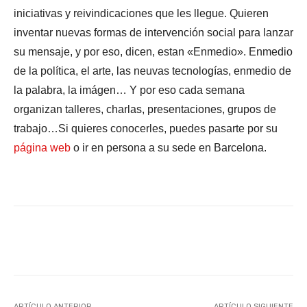
iniciativas y reivindicaciones que les llegue. Quieren
inventar nuevas formas de intervención social para lanzar
su mensaje, y por eso, dicen, estan «Enmedio». Enmedio
de la política, el arte, las neuvas tecnologías, enmedio de
la palabra, la imágen… Y por eso cada semana
organizan talleres, charlas, presentaciones, grupos de
trabajo…Si quieres conocerles, puedes pasarte por su
página web
o ir en persona a su sede en Barcelona.
Facebook
X
WhatsApp
Li
ARTÍCULO ANTERIOR
ARTÍCULO SIGUIENTE