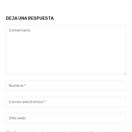
DEJA UNA RESPUESTA
Comentario:
No
Co
ele
Sit
we