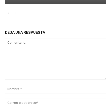
DEJA UNA RESPUESTA
Comentario:
No
Co
ele