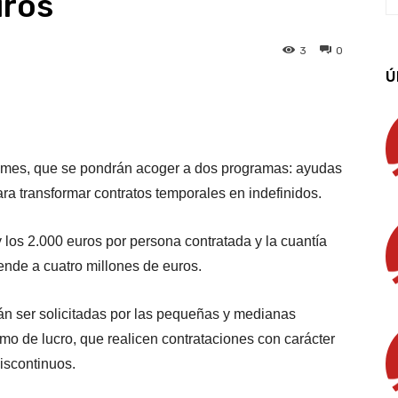
uros
3
0
Ú
App
Linkedin
Email
Imprimir
pymes, que se pondrán acoger a dos programas: ayudas
ara transformar contratos temporales en indefinidos.
 los 2.000 euros por persona contratada y la cuantía
ende a cuatro millones de euros.
án ser solicitadas por las pequeñas y medianas
mo de lucro, que realicen contrataciones con carácter
discontinuos.