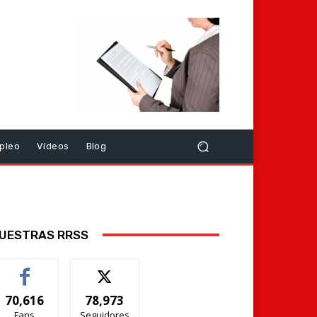
pleo
Vídeos
Blog
UESTRAS RRSS
70,616
78,973
Fans
Seguidores