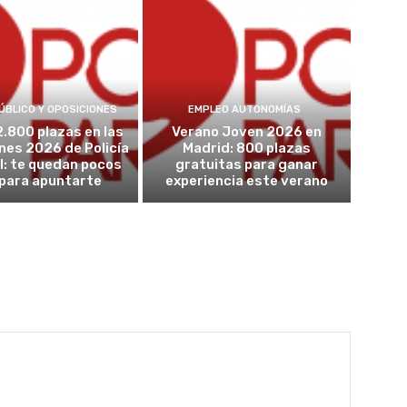
ÚBLICO Y OPOSICIONES
EMPLEO AUTONOMÍAS
2.800 plazas en las
Verano Joven 2026 en
nes 2026 de Policía
Madrid: 800 plazas
l: te quedan pocos
gratuitas para ganar
 para apuntarte
experiencia este verano