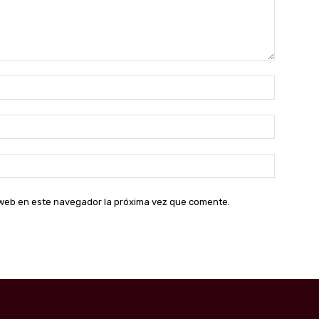
Nombre:
Correo
electróni
Sitio
web:
o web en este navegador la próxima vez que comente.