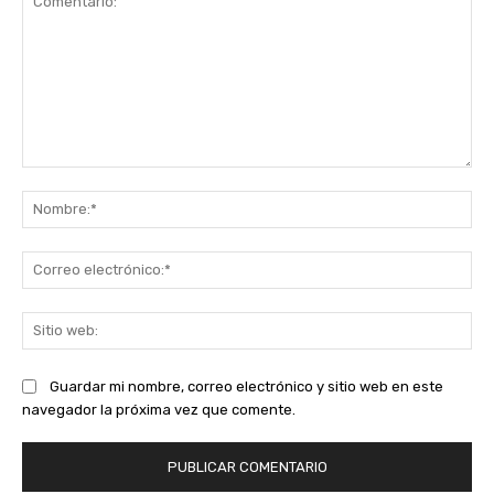
Comentario:
No
Co
ele
Sit
we
Guardar mi nombre, correo electrónico y sitio web en este
navegador la próxima vez que comente.