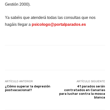
Gestión 2000).
Ya sabéis que atenderá todas las consultas que nos
hagáis llegar a
psicologo@portalparados.es
Facebook
X
WhatsApp
Li
ARTÍCULO ANTERIOR
ARTÍCULO SIGUIENTE
¿Cómo superar la depresión
41 parados serán
postvacacional?
contratados en Canarias
para luchar contra la mosca
blanca