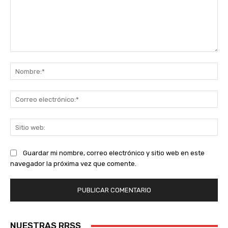
Comentario:
No
Co
ele
Sit
we
Guardar mi nombre, correo electrónico y sitio web en este
navegador la próxima vez que comente.
NUESTRAS RRSS