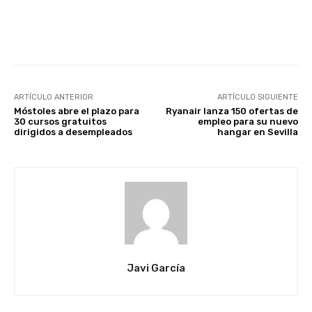
Facebook
X
WhatsApp
Li
ARTÍCULO ANTERIOR
ARTÍCULO SIGUIENTE
Móstoles abre el plazo para
Ryanair lanza 150 ofertas de
30 cursos gratuitos
empleo para su nuevo
dirigidos a desempleados
hangar en Sevilla
Javi García