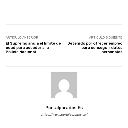
Facebook
X
WhatsApp
Li
ARTÍCULO ANTERIOR
ARTÍCULO SIGUIENTE
El Supremo anula el límite de
Detenido por ofrecer empleo
edad para acceder a la
para conseguir datos
Policía Nacional
personales
Portalparados.es
https://www.portalparados.es/