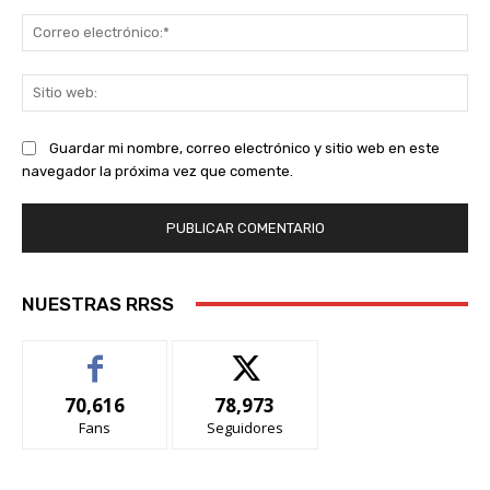
Co
ele
Sit
we
Guardar mi nombre, correo electrónico y sitio web en este
navegador la próxima vez que comente.
NUESTRAS RRSS
70,616
78,973
Fans
Seguidores